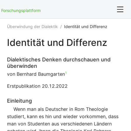
Forschungsplattform
Überwindung der Dialektik
/
Identität und Differenz
For full text search please use the '?' prefix. e.g. ? Onb
Identität und Differenz
Personsein
Dialektisches Denken durchschauen und
Überwindung der Dialektik
überwinden
1
von Bernhard Baumgarten
Über die angewandte Methode
Erstpublikation 20.12.2022
Grundbegriffe der Realistischen Phänomenologie
Einleitung
Metaebene
Wenn man als Deutscher in Rom Theologie
studiert, kann es hin und wieder vorkommen, dass
man von Studenten aus verschiedenen Ländern
gebeten wird, ihnen die Theologie Karl Rahners